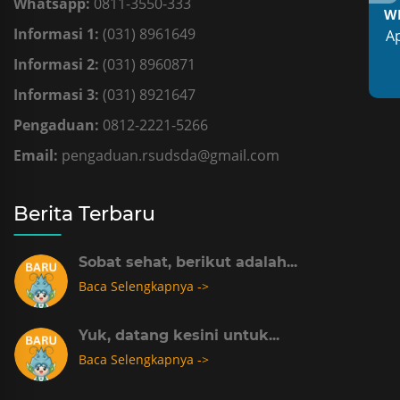
Whatsapp:
0811-3550-333
W
Informasi 1:
(031) 8961649
A
Informasi 2:
(031) 8960871
Informasi 3:
(031) 8921647
Pengaduan:
0812-2221-5266
Email:
pengaduan.rsudsda@gmail.com
Berita Terbaru
Sobat sehat, berikut adalah...
Baca Selengkapnya ->
Yuk, datang kesini untuk...
Baca Selengkapnya ->