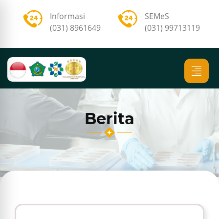
Informasi
SEMeS
(031) 8961649
(031) 99713119
Berita