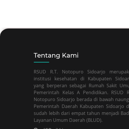
Tentang Kami
RSUD R.T. Notopuro Sidoarjo merupa
institusi kesehatan di Kabupaten Sidoar
yang berperan sebagai Rumah Sakit U
Pemerintah Kelas A Pendidikan. RSUD R
Notopuro Sidoarjo berada di bawah naun
Pemerintah Daerah Kabupaten Sidoarjo 
sudah lebih dari empat tahun menjadi Ba
Layanan Umum Daerah (BLUD).