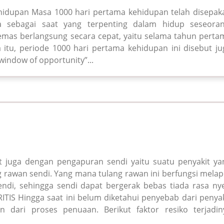
idupan Masa 1000 hari pertama kehidupan telah disepaka
a sebagai saat yang terpenting dalam hidup seseoran
mas berlangsung secara cepat, yaitu selama tahun perta
 itu, periode 1000 hari pertama kehidupan ini disebut ju
window of opportunity”...
ut juga dengan pengapuran sendi yaitu suatu penyakit ya
 rawan sendi. Yang mana tulang rawan ini berfungsi melapi
ndi, sehingga sendi dapat bergerak bebas tiada rasa nye
TIS Hingga saat ini belum diketahui penyebab dari penyak
n dari proses penuaan. Berikut faktor resiko terjadin