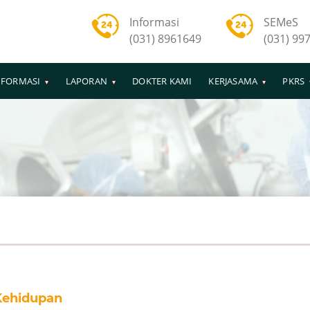
Informasi
SEMeS
(031) 8961649
(031) 99
NFORMASI
LAPORAN
DOKTER KAMI
KERJASAMA
PKRS
Kehidupan