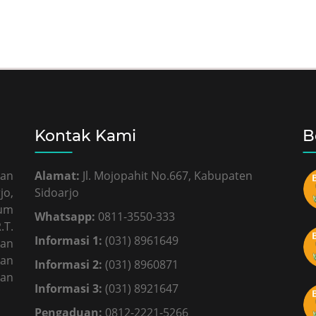
Kontak Kami
B
kan
Alamat:
Jl. Mojopahit No.667, Kabupaten
jo,
Sidoarjo
mum
Whatsapp:
0811-3550-333
.T.
Informasi 1:
(031) 8961649
gan
dan
Informasi 2:
(031) 8960871
dan
Informasi 3:
(031) 8921647
Pengaduan:
0812-2221-5266