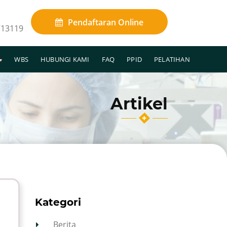
Pendaftaran
Online
713119
WBS
HUBUNGI KAMI
FAQ
PPID
PELATIHAN
Artikel
Kategori
Berita