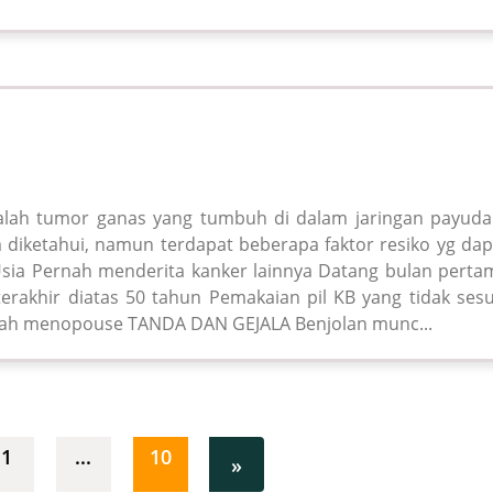
lah tumor ganas yang tumbuh di dalam jaringan payuda
iketahui, namun terdapat beberapa faktor resiko yg dap
sia Pernah menderita kanker lainnya Datang bulan perta
rakhir diatas 50 tahun Pemakaian pil KB yang tidak sesu
elah menopouse TANDA DAN GEJALA Benjolan munc...
1
...
10
»